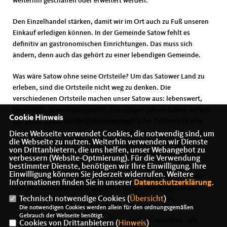
weiterhin geschaffen oder erweitert werden.
Den Einzelhandel stärken, damit wir im Ort auch zu Fuß unseren
Einkauf erledigen können. In der Gemeinde Satow fehlt es
definitiv an gastronomischen Einrichtungen. Das muss sich
ändern, denn auch das gehört zu einer lebendigen Gemeinde.
Was wäre Satow ohne seine Ortsteile? Um das Satower Land zu
erleben, sind die Ortsteile nicht weg zu denken. Die
verschiedenen Ortsteile machen unser Satow aus: lebenswert,
freundlich, abwechslungsreich. Vor einigen Jahren haben wir uns
Cookie Hinweis
ein Versprechen bei der Zusammenlegung der Ortsteile in eine
Gemeinde gegeben: Wir alle wollen daran gemeinsam arbeiten,
Diese Webseite verwendet Cookies, die notwendig sind, um
die Webseite zu nutzen. Weiterhin verwenden wir Dienste
das WIR-Gefühl zu stärken. Dafür muss jeder Ortsteil gestärkt
von Drittanbietern, die uns helfen, unser Webangebot zu
werden. Dazu müssen die Ortsteilvertretungen in ihrer Arbeit
verbessern (Website-Optmierung). Für die Verwendung
mehr Bedeutung erfahren und Wertschätzung erleben. Die
bestimmter Dienste, benötigen wir Ihre Einwilligung. Ihre
Einwilligung können Sie jederzeit widerrufen. Weitere
Gemeinschaft muss gestärkt werden. Sie lebt durch die Vereine,
Informationen finden Sie in unserer
Datenschutzerklärung
.
sozialen Verbände und engagierten Bürger und Bürgerinnen.
Technisch notwendige Cookies (
Übersicht
)
Sie alle verbinden die Menschen und geben uns Halt.
Die notwendigen Cookies werden allein für den ordnungsgemäßen
Gebrauch der Webseite benötigt.
Ich möchte mich für eine solide Gemeinschaft einsetzen. Ich
Cookies von Drittanbietern (
Hinweis
)